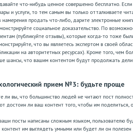
давайте что-нибудь ценное совершенно бесплатно. Если
вары и услуги, то тем самым вы только отталкиваете чи
з намерения продать что-либо, дарите электронные книг
монстрируйте социальное доказательство. По возможност
иентам (публикуйте отзывы), которые когда-то тоже был
монстрируйте, что вы являетесь экспертом в своей обла
бликации на авторитетных ресурсах). Кроме того, чем бо
ше шансы, что вашим контентом будут продолжать делит
хологический прием №3: будьте проще
е ли вы, что большинство людей не читают пост полнос
т достоин ли ваш контент того, чтобы им поделиться, о
ваши посты написаны сложным языком, пользователю бу
 контент им выглядеть умными или будет ли он полезен 