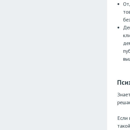
От
то
бе
Де
кл
де
пу
вы
Пси
Знает
решаю
Если 
такой