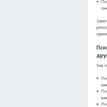
По
он
Замет
репос
прине
Пси
дру
Как 
По
ва
По
ва
По