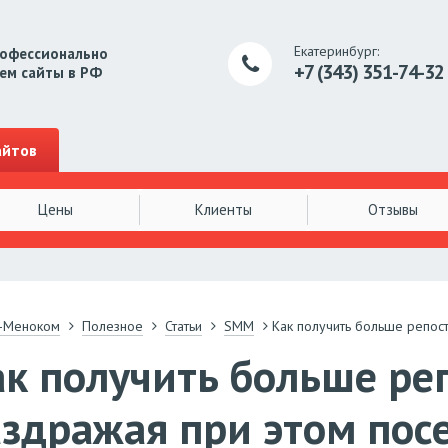
Екатеринбург:
рофессионально
+7 (343)
351-74-32
ем сайты в РФ
айтов
Цены
Клиенты
Отзывы
-Меноком
Полезное
Статьи
SMM
Как получить больше репост
к получить больше реп
здражая при этом пос