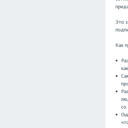
прида
Это з
подпи
Как п
Ра
ка
Са
пр
Ра
лю
со
Ощ
чт