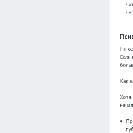
чи
чел
Пси
Ни од
Если 
больш
Как з
Хотя 
начал
Пр
пу