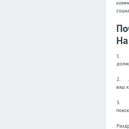
комме
социа
По
На
1. В
должн
2. Лю
ваш к
3. Ре
поиск
Раздр