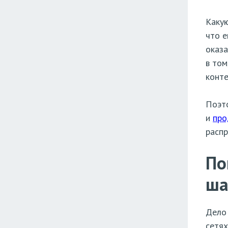
Какую
что е
оказа
в том
конте
Поэто
и
про
распр
По
ша
Дело 
сетях