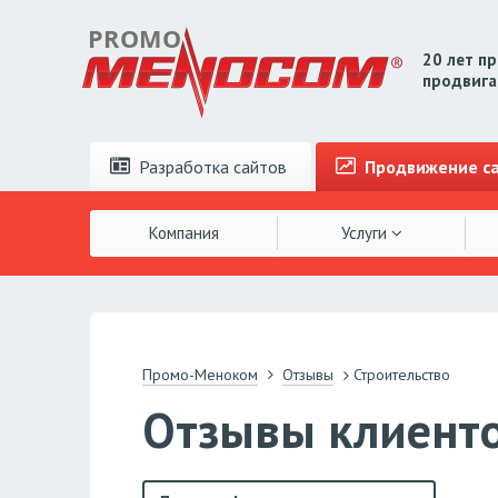
20 лет п
продвига
Разработка
сайтов
Продвижение
с
Компания
Услуги
Промо-Меноком
Отзывы
Строительство
Отзывы клиенто